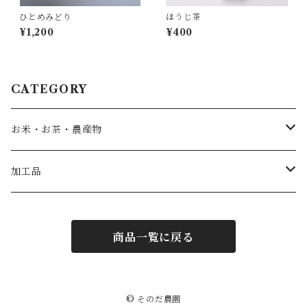
ひとめみどり
ほうじ茶
¥1,200
¥400
CATEGORY
お米・お茶・農産物
無農薬米
加工品
茶
菜種油
商品一覧に戻る
味噌
ジュース
© そのだ農園