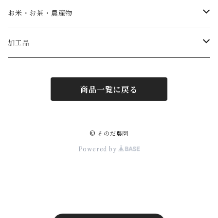
お米・お茶・農産物
無農薬米
加工品
茶
菜種油
商品一覧に戻る
味噌
ジュース
© そのだ農園
Powered by