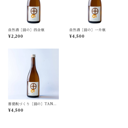
自然酒［田の］四合瓶
自然酒［田の］一升瓶
¥2,200
¥4,500
菩提酛づくり［田の］TANO
秋上がり 一升瓶
¥4,500