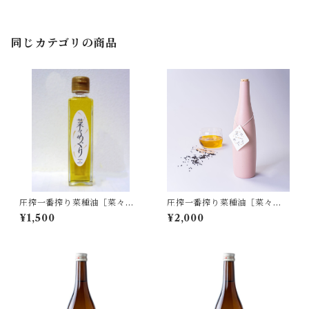
同じカテゴリの商品
圧搾一番搾り菜種油［菜々め
圧搾一番搾り菜種油［菜々め
ぐり］ガラス瓶
ぐり］年末特別価格
¥1,500
¥2,000